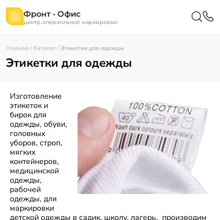
Фронт - Офис
центр оперативной маркировки
Главная
/
Каталог
/
Этикетки для одежды
Этикетки для одежды
Изготовление
этикеток и
бирок для
одежды, обуви,
головных
уборов, строп,
мягких
контейнеров,
медицинской
одежды,
рабочей
одежды, для
маркировки
детской одежды в садик, школу, лагерь, производим