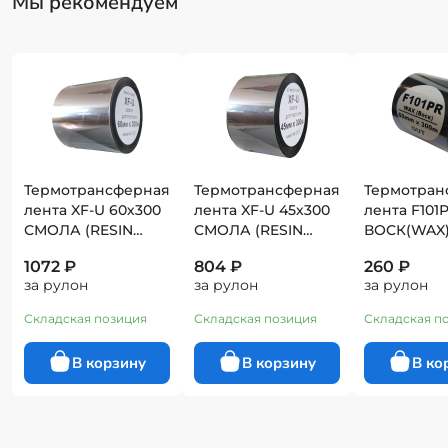
Мы рекомендуем
Термотрансферная
Термотрансферная
Термотран
лента XF-U 60х300
лента XF-U 45х300
лента F101
СМОЛА (RESIN
СМОЛА (RESIN
ВОСК(WAX
TEXTIL)
TEXTIL)
премиум
1072 ₽
804 ₽
260 ₽
за рулон
за рулон
за рулон
Складская позиция
Складская позиция
Складская п